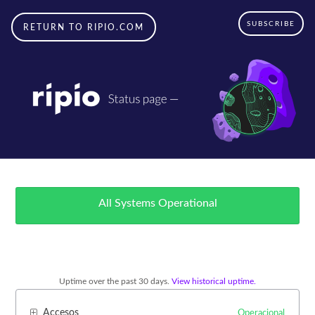
SUBSCRIBE
RETURN TO RIPIO.COM
All Systems Operational
Uptime over the past
30
days.
View historical uptime.
Accesos
Operacional